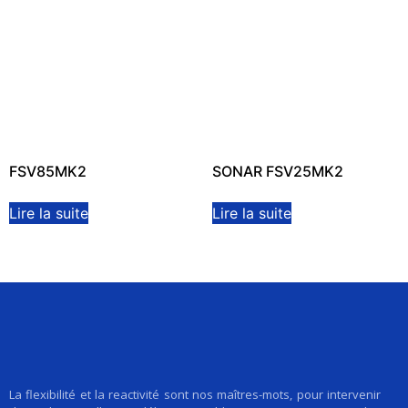
FSV85MK2
SONAR FSV25MK2
Lire la suite
Lire la suite
La flexibilité et la reactivité sont nos maîtres-mots, pour intervenir