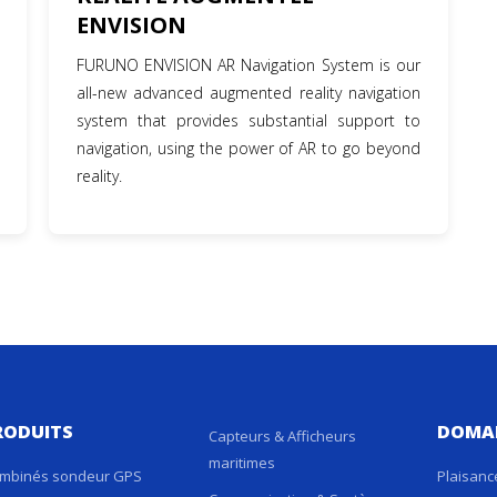
ENVISION
FURUNO ENVISION AR Navigation System is our
all-new advanced augmented reality navigation
system that provides substantial support to
navigation, using the power of AR to go beyond
reality.
RODUITS
DOMA
Capteurs & Afficheurs
maritimes
mbinés sondeur GPS
Plaisanc