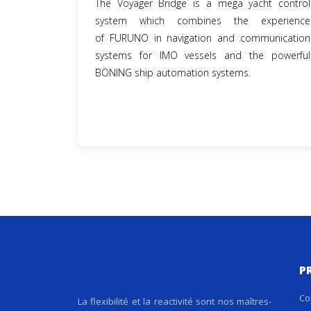
The Voyager Bridge is a mega yacht control
system which combines the experience
of FURUNO in navigation and communication
systems for IMO vessels and the powerful
BÖNING ship automation systems.
P
Co
La flexibilité et la reactivité sont nos maîtres-