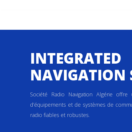
INTEGRATED
NAVIGATION 
Société Radio Navigation Algérie off
d’équipements et de systèmes de communi
radio fiables et robustes.