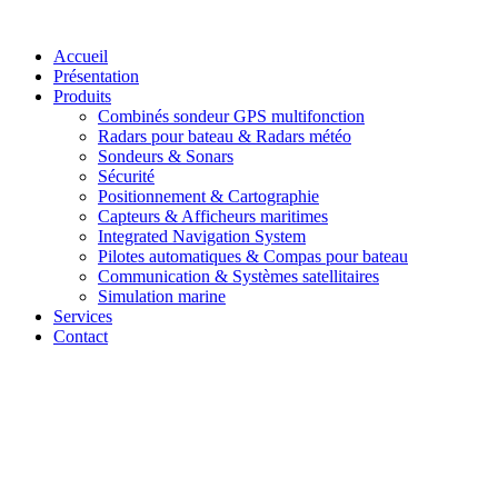
Aller
au
Accueil
contenu
Présentation
Produits
Combinés sondeur GPS multifonction
Radars pour bateau & Radars météo
Sondeurs & Sonars
Sécurité
Positionnement & Cartographie
Capteurs & Afficheurs maritimes
Integrated Navigation System
Pilotes automatiques & Compas pour bateau
Communication & Systèmes satellitaires
Simulation marine
Services
Contact