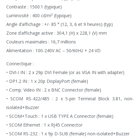
Contraste : 1500:1 (typique)
Luminosité : 400 cd/m² (typique)
Angle d’affichage : +/- 85 ° (12, 3, 6 et 9 heures) (typ)
Zone d’affichage active : 304,1 (H) x 228,1 (V) mm
Couleurs maximales : 16,7 millions
Alimentation : 1
00-240V AC – 50/60Hz + 24 VD
Connectique :
• DVI-I IN
: 2 x 29p DVI Female (or as VGA IN with adapter)
• DP1.2 IN
: 1 x 20p DisplayPort (female)
• Comp. Video IN
: 2 x BNC Connector (female)
• SCOM RS-422/485
: 2 x 5-pin Terminal Block 3.81, non-
isolated+Buzzer
• SCOM+Touch
: 1 x USB TYPE A Connector (female)
• SCOM Ethernet
: 1 x RJ45 Connector
• SCOM RS-232
: 1 x 9p D-SUB (female) non-isolated+Buzzer