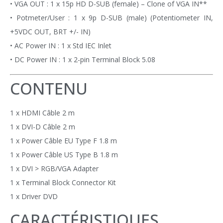
• VGA OUT
: 1 x 15p HD D-SUB (female) – Clone of VGA IN**
• Potmeter/User
: 1 x 9p D-SUB (male)
(Potentiometer IN,
+5VDC OUT, BRT +/- IN)
• AC Power IN
: 1 x Std IEC Inlet
• DC Power IN
: 1 x 2-pin Terminal Block 5.08
CONTENU
1 x HDMI Câble 2 m
1 x DVI-D Câble 2 m
1 x Power Câble EU Type F 1.8 m
1 x Power Câble US Type B 1.8 m
1 x DVI > RGB/VGA Adapter
1 x Terminal Block Connector Kit
1 x Driver DVD
CARACTÉRISTIQUES