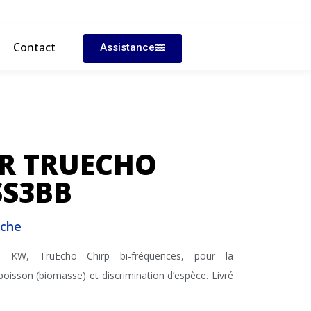
Contact
Assistance
R TRUECHO
SS3BB
êche
3 KW, TruEcho Chirp bi-fréquences, pour la
 poisson (biomasse) et discrimination d’espèce. Livré