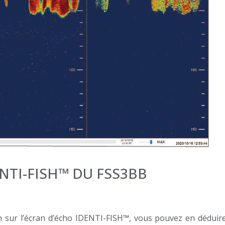
NTI-FISH™ DU FSS3BB
n sur l’écran d’écho IDENTI-FISH™, vous pouvez en déduire 