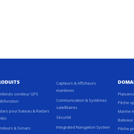
RODUITS
DOMA
Capteurs & Afficheurs
maritimes
mbinés sondeur GPS
Plaisanc
Communication & Systèmes
ltifonction
Pêche sp
satellitaires
dars pour bateau & Radars
Marine 
Sécurité
téo
Bateaux 
Integrated Navigation System
ndeurs & Sonars
Pêche pr