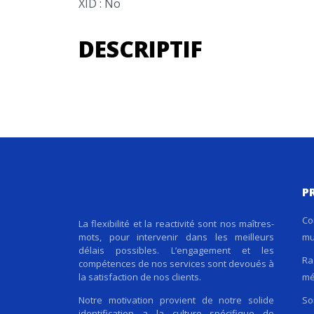
XID : No
DESCRIPTIF
P
Co
La flexibilité et la reactivité sont nos maîtres-
mots, pour intervenir dans les meilleurs
mu
délais possibles. L’engagement et les
Ra
compétences de nos services sont devoués à
la satisfaction de nos clients.
mé
So
Notre motivation provient de notre solide
identification a la culture spécifique de