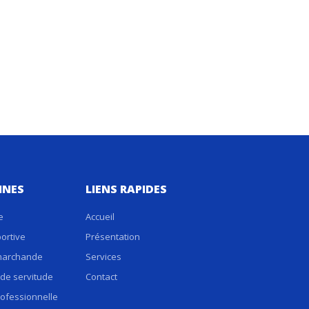
INES
LIENS RAPIDES
e
Accueil
ortive
Présentation
marchande
Services
de servitude
Contact
ofessionnelle